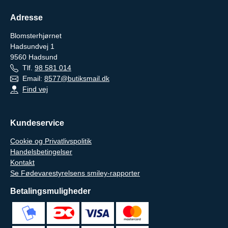
Adresse
Blomsterhjørnet
Hadsundvej 1
9560
Hadsund
Tlf.
98 581 014
Email:
8577@butiksmail.dk
Find vej
Kundeservice
Cookie og Privatlivspolitik
Handelsbetingelser
Kontakt
Se Fødevarestyrelsens smiley-rapporter
Betalingsmuligheder