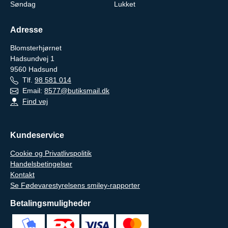
Søndag
Lukket
Adresse
Blomsterhjørnet
Hadsundvej 1
9560
Hadsund
Tlf.
98 581 014
Email:
8577@butiksmail.dk
Find vej
Kundeservice
Cookie og Privatlivspolitik
Handelsbetingelser
Kontakt
Se Fødevarestyrelsens smiley-rapporter
Betalingsmuligheder