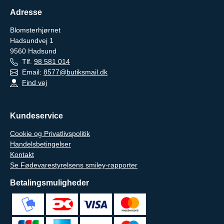
Adresse
Blomsterhjørnet
Hadsundvej 1
9560
Hadsund
Tlf.
98 581 014
Email:
8577@butiksmail.dk
Find vej
Kundeservice
Cookie og Privatlivspolitik
Handelsbetingelser
Kontakt
Se Fødevarestyrelsens smiley-rapporter
Betalingsmuligheder