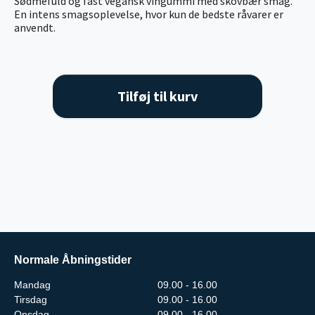
Sødmefuld og fast vegansk vingummi med skovbær smag.
En intens smagsoplevelse, hvor kun de bedste råvarer er
anvendt.
Tilføj til kurv
Normale Åbningstider
Mandag
09.00 - 16.00
Tirsdag
09.00 - 16.00
Onsdag
09.00 - 16.00