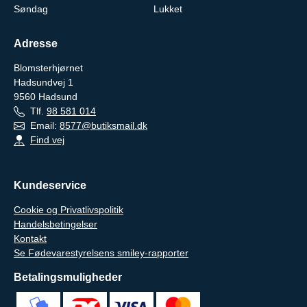
Søndag
Lukket
Adresse
Blomsterhjørnet
Hadsundvej 1
9560
Hadsund
Tlf.
98 581 014
Email:
8577@butiksmail.dk
Find vej
Kundeservice
Cookie og Privatlivspolitik
Handelsbetingelser
Kontakt
Se Fødevarestyrelsens smiley-rapporter
Betalingsmuligheder