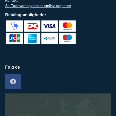
Kontakt
Se Fødevarestyrelsens smiley-rapporter
Betalingsmuligheder
Følg os